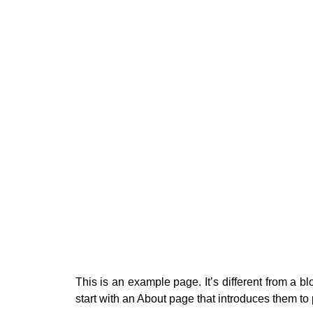
Strada Nicolae Caramfil 63, 014142, Bucuresti
+ 40 772 029 192
offic
This is an example page. It’s different from a b
start with an About page that introduces them to po