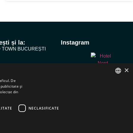
ști și la:
Instagram
D TOWN BUCUREȘTI
O VILLA 4*
×
HOTELS
aficul. De
publicitate și
ROMANIAN
Rezervă acum
colectat din
ENGLISH
ITATE
NECLASIFICATE