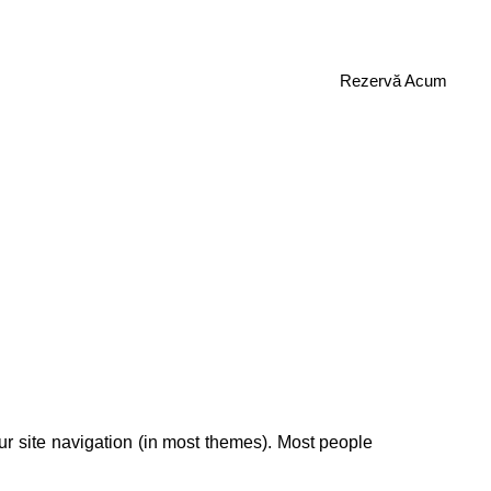
erie
Oferte
Influenceri
Contact
Rezervă Acum
our site navigation (in most themes). Most people