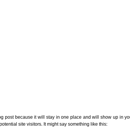
e@hotelstil.ro
Acasă
Camerele Noastre
Despre Noi
Blog
Gal
log post because it will stay in one place and will show up in y
tential site visitors. It might say something like this: