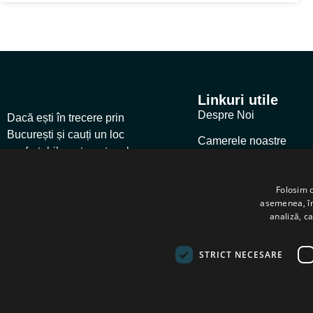
Linkuri utile
Despre Noi
Dacă ești în trecere prin
București și cauți un loc
Camerele noastre
confortabil pentru a te relaxa,
Galerie
Hotel Stil este alegerea
potrivită.
Folosim c
Cere o Ofertă
asemenea, împ
analiză, ca
Locația Noastră
STRICT NECESARE