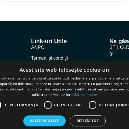
Link-uri Utile
Ne găse
ANPC
STIL OL
3*
Termeni şi condiţii
ECLETIC
Acest site web folosește cookie-uri
Politica De Confidenţialitate
INSTIL 
ookie-uri pentru a personaliza conținutul, reclamele și pentru a ne analiza tr
Politica De Cookie
ărtășim informații despre utilizarea site-ului nostru cu partenerii noștri de 
re le pot combina cu alte informații pe care le-ați furnizat sau pe care le-au 
Cybersecurity
utilizarea serviciilor lor.
Află mai multe
DE PERFORMANȚĂ
DE TARGETARE
DE FUNCŢIONAL
ACCEPTĂ TOATE
REFUZĂ TOT