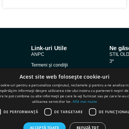
Link-uri Utile
Ne găse
ANPC
STIL OL
3*
Termeni şi condiţii
ECLETIC
Acest site web folosește cookie-uri
Politica De Confidenţialitate
INSTIL 
ookie-uri pentru a personaliza conținutul, reclamele și pentru a ne analiza tr
Politica De Cookie
ărtășim informații despre utilizarea site-ului nostru cu partenerii noștri de 
re le pot combina cu alte informații pe care le-ați furnizat sau pe care le-au 
Cybersecurity
utilizarea serviciilor lor.
Află mai multe
DE PERFORMANȚĂ
DE TARGETARE
DE FUNCŢIONAL
ACCEPTĂ TOATE
REFUZĂ TOT