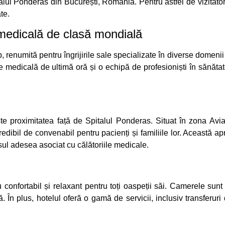
alul Ponderas din București, România. Pentru astfel de vizitatori
te.
 medicală de clasă mondială
 renumită pentru îngrijirile sale specializate în diverse domenii 
medicală de ultimă oră și o echipă de profesioniști în sănătate f
te proximitatea față de Spitalul Ponderas. Situat în zona Aviaț
redibil de convenabil pentru pacienți și familiile lor. Această a
esul adesea asociat cu călătoriile medicale.
u confortabil și relaxant pentru toți oaspeții săi. Camerele sun
 În plus, hotelul oferă o gamă de servicii, inclusiv transferuri