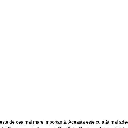
e@hotelstil.ro
Acasă
Camerele Noastre
Despre Noi
Blog
Gal
a este de cea mai mare importanță. Aceasta este cu atât mai adevă