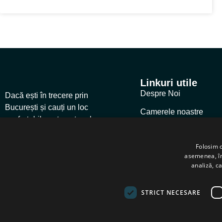
Linkuri utile
Despre Noi
Dacă ești în trecere prin
București și cauți un loc
Camerele noastre
confortabil pentru a te relaxa,
Galerie
Hotel Stil este alegerea
potrivită.
Folosim c
Cere o Ofertă
asemenea, împ
analiză, ca
Locația Noastră
STRICT NECESARE