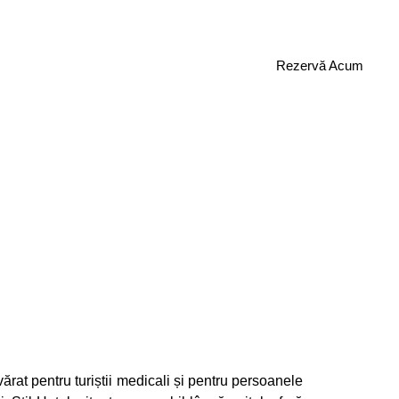
erie
Oferte
Influenceri
Contact
Rezervă Acum
rat pentru turiștii medicali și pentru persoanele