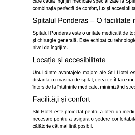
care caută îngrijiri medicale specializate la Spit
combinația perfectă de confort, lux și accesibilita
Spitalul Ponderas – O facilitate
Spitalul Ponderas este o unitate medicală de top,
și chirurgie generală. Este echipat cu tehnologie 
nivel de îngrijire.
Locație și accesibilitate
Unul dintre avantajele majore ale Stil Hotel es
distanță cu mașina de spital, ceea ce îl face inc
întors de la întâlnirile medicale, minimizând str
Facilități și confort
Stil Hotel este proiectat pentru a oferi un medi
necesare pentru a asigura o ședere confortabilă.
călătorie cât mai lină posibil.