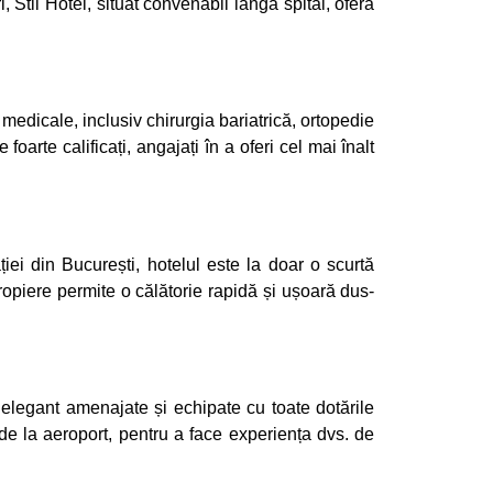
, Stil Hotel, situat convenabil lângă spital, oferă
medicale, inclusiv chirurgia bariatrică, ortopedie
oarte calificați, angajați în a oferi cel mai înalt
iei din București, hotelul este la doar o scurtă
propiere permite o călătorie rapidă și ușoară dus-
t elegant amenajate și echipate cu toate dotările
 de la aeroport, pentru a face experiența dvs. de