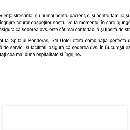
ență stresantă, nu numai pentru pacient, ci și pentru familia și p
i îngrijire tuturor oaspeților noștri. De la momentul în care ajun
 asigura că șederea dvs. este cât mai confortabilă și lipsită de str
la Spitalul Ponderas, Stil Hotel oferă combinația perfectă de
de servicii și facilități, asigură că șederea dvs. în București es
i cea mai bună ospitalitate și îngrijire.