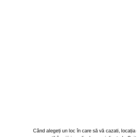
Strada Nicolae Caramfil 63, 014142, Bucuresti
+ 40 772 029 192
offic
Când alegeți un loc în care să vă cazati, locați