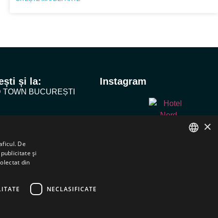
ști și la:
Instagram
D TOWN BUCUREȘTI
O VILLA 4*
×
HOTELS
aficul. De
publicitate și
ROMANIAN
Rezervă acum
colectat din
ENGLISH
ITATE
NECLASIFICATE