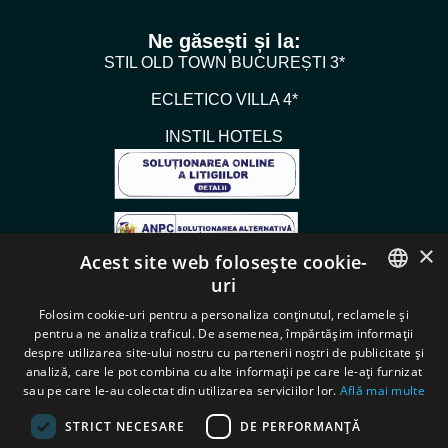
Ne găsești și la:
STIL OLD TOWN BUCUREȘTI 3*
ECLETICO VILLA 4*
INSTIL HOTELS
×
Acest site web folosește cookie-
uri
Instagram
ROMANIAN
Folosim cookie-uri pentru a personaliza conținutul, reclamele și
pentru a ne analiza traficul. De asemenea, împărtășim informații
ENGLISH
despre utilizarea site-ului nostru cu partenerii noștri de publicitate și
analiză, care le pot combina cu alte informații pe care le-ați furnizat
sau pe care le-au colectat din utilizarea serviciilor lor.
Află mai multe
STRICT NECESARE
DE PERFORMANȚĂ
Rezervă acum