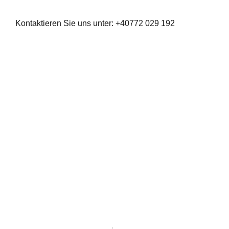
Dauer Ihres Aufenthalts rufen Sie uns an unter
Kontaktieren Sie uns unter: +40772 029 192