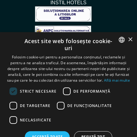
INSTIL HOTELS
×
Acest site web folosește cookie-
uri
Instagram
ROMANIAN
Folosim cookie-uri pentru a personaliza conținutul, reclamele și
pentru a ne analiza traficul. De asemenea, împărtășim informații
ENGLISH
despre utilizarea site-ului nostru cu partenerii noștri de publicitate și
analiză, care le pot combina cu alte informații pe care le-ați furnizat
sau pe care le-au colectat din utilizarea serviciilor lor.
Află mai multe
STRICT NECESARE
DE PERFORMANȚĂ
Jetzt buchen
DE TARGETARE
DE FUNCŢIONALITATE
NECLASIFICATE
Copyright © 2025 | Alle Rechte vorbehalten. Hergestellt mit ❤️
ACCEPTĂ TOATE
REFUZĂ TOT