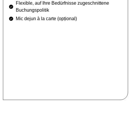
Flexible, auf Ihre Bedürfnisse zugeschnittene
Buchungspolitik
Mic dejun à la carte (opțional)
Machen Sie Ihren Urlaub zu
einem unvergeßlichen
Erlebnis!
Für Einzelheiten und individuelle Angebote je nach